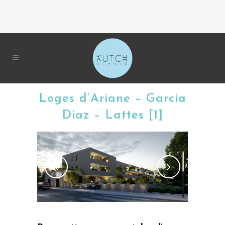
Loges d’Ariane – Garcia
Diaz – Lattes [1]